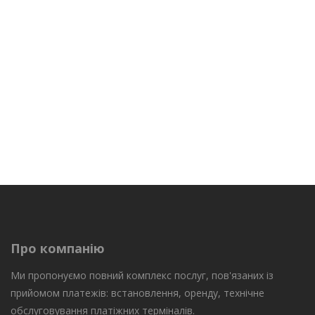
Платежный терминал
Про компанію
Ми пропонуємо повний комплекс послуг, пов'язаних із
прийомом платежів: встановлення, оренду, технічне
обслуговування платіжних терміналів.