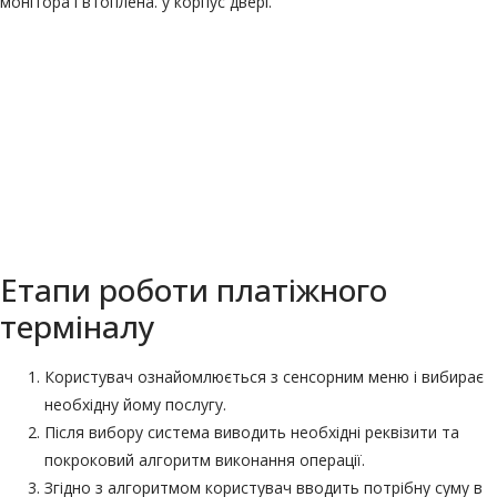
монітора і втоплена. у корпус двері.
BUTTON TEXT
Етапи роботи платіжного
терміналу
Користувач ознайомлюється з
сенсорним меню
і вибирає
необхідну йому послугу.
Після вибору система виводить необхідні реквізити та
покроковий алгоритм виконання операції.
Згідно з алгоритмом користувач вводить потрібну суму в