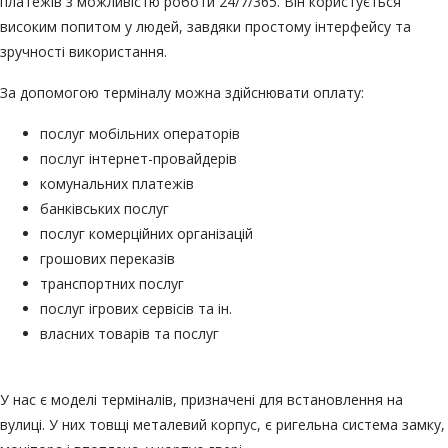
платежів
з можливістю роботи 24/7/365. Він користується
високим попитом у людей, завдяки простому інтерфейсу та
зручності використання.
За допомогою терміналу можна здійснювати оплату:
послуг мобільних операторів
послуг інтернет-провайдерів
комунальних платежів
банківських послуг
послуг комерційних організацій
грошових переказів
транспортних послуг
послуг ігрових сервісів та ін.
власних товарів та послуг
У нас є
моделі терміналів
, призначені для встановлення на
вулиці. У них товщі металевий корпус, є ригельна система замку,