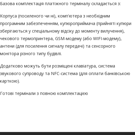
Базова
комплектація платіжного терміналу
складається з:
Корпуса (посиленого чи ні), комп'ютера з необхідним
програмним забезпеченням, купюроприймача (прийняті купюри
зберігаються у спеціальному відсіку до моменту вилучення),
чекового термопринтера, GSM-модему (або WIFI-модему),
антени (для посилення сигналу передачі) та сенсорного
монітора різного типу будівлі.
Додатково можуть бути розміщені клавіатура, система
звукового супроводу та
NFC-система
(для оплати банківською
карткою).
Готові
термінали з повною комплектацією